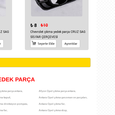
₺ 8
₺10
UZ SAG
Chevrolet çıkma yedek parça CRUZ SAG
SİS FAR ÇERÇEVESİ
r
Sepete Ekle
Ayrıntılar
YEDEK PARÇA
çıkma parça ankara,
Afyon Opel çıkma parça ankara,
ma kaput,
Ankara Opel çıkma şanzıman ve parçaları,
kma direksiyon pompası,
Ankara Opel çıkma far,
ma far,
Ankara Opel çıkma stop,