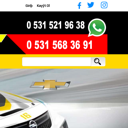
Giriþ
Kayýt Ol