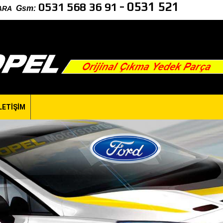
-
0531 521
0531 568 36 91
Gsm
:
NKARA
LETİŞİM