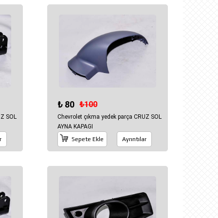
₺ 80
₺100
UZ SOL
Chevrolet çıkma yedek parça CRUZ SOL
AYNA KAPAGI
r
Sepete Ekle
Ayrıntılar