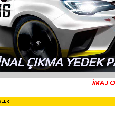
İNAL ÇIKMA YEDEK 
İMAJ OPEL Ç
NLER