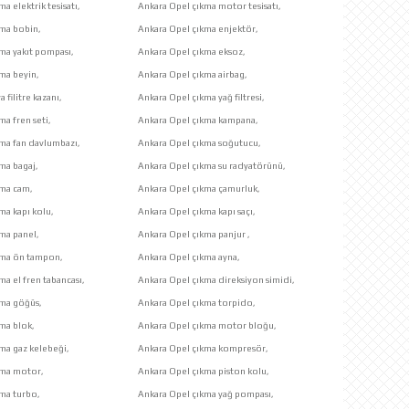
a elektrik tesisatı,
Ankara Opel çıkma motor tesisatı,
kma bobin,
Ankara Opel çıkma enjektör,
ma yakıt pompası,
Ankara Opel çıkma eksoz,
ma beyin,
Ankara Opel çıkma airbag,
 filitre kazanı,
Ankara Opel çıkma yağ filtresi,
ma fren seti,
Ankara Opel çıkma kampana,
ma fan davlumbazı,
Ankara Opel çıkma soğutucu,
ma bagaj,
Ankara Opel çıkma su radyatörünü,
kma cam,
Ankara Opel çıkma çamurluk,
ma kapı kolu,
Ankara Opel çıkma kapı saçı,
ma panel,
Ankara Opel çıkma panjur ,
kma ön tampon,
Ankara Opel çıkma ayna,
ma el fren tabancası,
Ankara Opel çıkma direksiyon simidi,
kma göğüs,
Ankara Opel çıkma torpido,
ma blok,
Ankara Opel çıkma motor bloğu,
ma gaz kelebeği,
Ankara Opel çıkma kompresör,
kma motor,
Ankara Opel çıkma piston kolu,
ma turbo,
Ankara Opel çıkma yağ pompası,