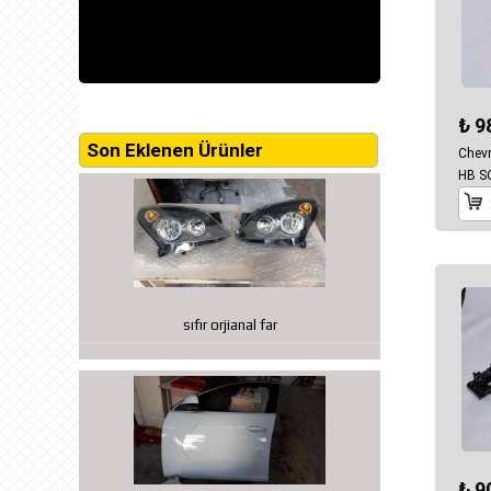
₺ 9
Son Eklenen Ürünler
Chevr
HB S
sıfır orjianal far
₺ 9