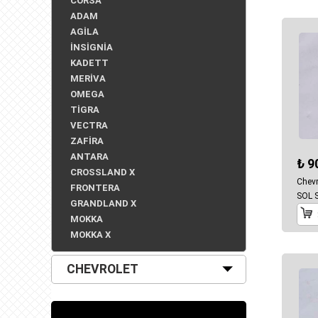
CORSA
ADAM
AGİLA
İNSİGNİA
KADETT
MERİVA
OMEGA
TİGRA
VECTRA
ZAFİRA
ANTARA
₺ 9
CROSSLAND X
Chevr
FRONTERA
SOL S
GRANDLAND X
MOKKA
MOKKA X
CHEVROLET