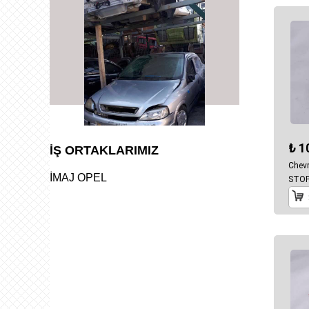
₺ 1
İŞ ORTAKLARIMIZ
Chevr
İMAJ OPEL
STO
çıkma orjinal parçaları