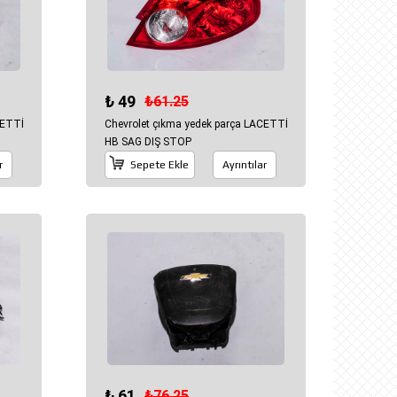
₺ 49
₺61.25
CETTİ
Chevrolet çıkma yedek parça LACETTİ
HB SAG DIŞ STOP
r
Sepete Ekle
Ayrıntılar
₺ 61
₺76.25