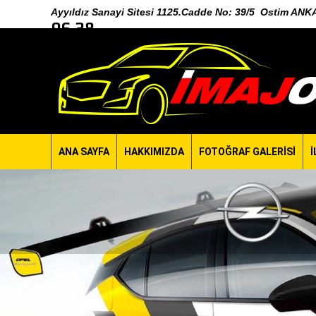
Ayyıldız Sanayi Sitesi 1125.Cadde No: 39/5 Ostim A
96 38
ANA SAYFA
HAKKIMIZDA
FOTOĞRAF GALERİSİ
İ