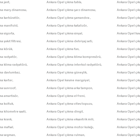
a jant,
Ankara Opel çıkma tabla,
Ankara Opel çıkm
kma marş dinamosu,
Ankara Opel çıkma şarz dinamosu,
Ankara Opel çı
ma karbüratör,
Ankara Opel çıkma şamandıra ,
Ankara Opel çık
ma manifold,
Ankara Opel çıkma katalizör,
Ankara Opel çık
ma sigorta,
Ankara Opel çıkma sinyal,
Ankara Opel hava
 yakıt filtresi,
Ankara Opel çıkma debriyaj seti,
Ankara Opel çık
ma körük,
Ankara Opel çıkma fan,
Ankara Opel çık
ma radyatör,
Ankara Opel çıkma klima kompresörü,
Ankara Opel çık
ma klima radyatörü,
Ankara Opel çıkma interkol radyatörü,
Ankara Opel çı
kma davlumbaz,
Ankara Opel çıkma güneşlik,
Ankara Opel çık
ma karter,
Ankara Opel kesme marşpiyel,
Ankara Opel çık
ma sunroof,
Ankara Opel çıkma arka tampon,
Ankara Opel çı
ma amartisör,
Ankara Opel çıkma el freni,
Ankara Opel çık
ma koltuk,
Ankara Opel çıkma vites topuzu,
Ankara Opel çı
a kilometre saati,
Ankara Opel çıkma dingil,
Ankara Opel çık
ma krank,
Ankara Opel çıkma eksantrik mili,
Ankara Opel çık
ma mafsal,
Ankara Opel çıkma motor kulağı,
Ankara Opel çı
kma segman,
Ankara Opel çıkma rulman,
Ankara Opel çık