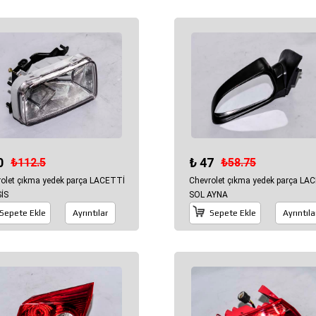
0
₺ 47
₺112.5
₺58.75
olet çıkma yedek parça LACETTİ
Chevrolet çıkma yedek parça LA
İS
SOL AYNA
Sepete Ekle
Ayrıntılar
Sepete Ekle
Ayrıntıla