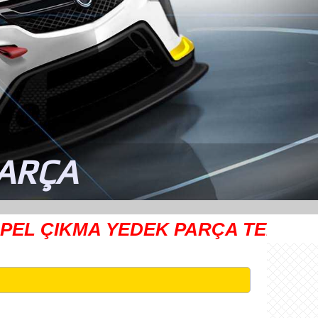
PARÇA
IKMA YEDEK PARÇA TEDARİKÇİSİ
Ay