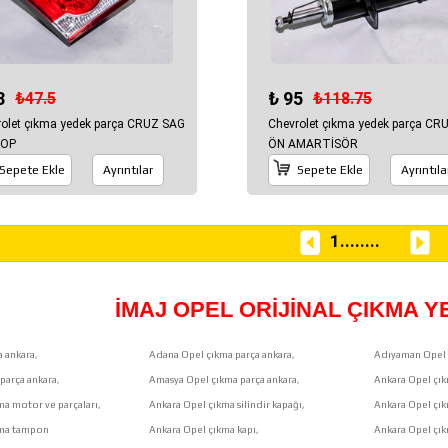
8
₺ 95
₺47.5
₺118.75
olet çıkma yedek parça CRUZ SAG
Chevrolet çıkma yedek parça CR
TOP
ÖN AMARTİSÖR
Sepete Ekle
Ayrıntılar
Sepete Ekle
Ayrıntıla
1
........
İMAJ OPEL ORİJİNAL ÇIKMA 
 ankara,
Adana Opel çıkma parça ankara,
Adıyaman Opel 
parça ankara,
Amasya Opel çıkma parça ankara,
Ankara Opel çık
ma motor ve parçaları,
Ankara Opel çıkma silindir kapağı,
Ankara Opel çı
kma tampon
Ankara Opel çıkma kapı,
Ankara Opel çık