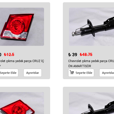
0
₺ 39
₺12.5
₺48.75
olet çıkma yedek parça CRUZ İÇ
Chevrolet çıkma yedek parça CR
P
ÖN AMARTİSÖR
Sepete Ekle
Ayrıntılar
Sepete Ekle
Ayrıntıla