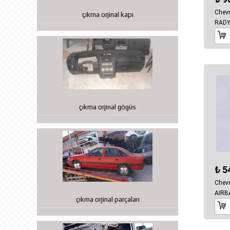
Chevr
çıkma orjinal kapı
RAD
çıkma orjinal gögüs
₺ 5
Chevr
AIRB
çıkma orjinal parçaları