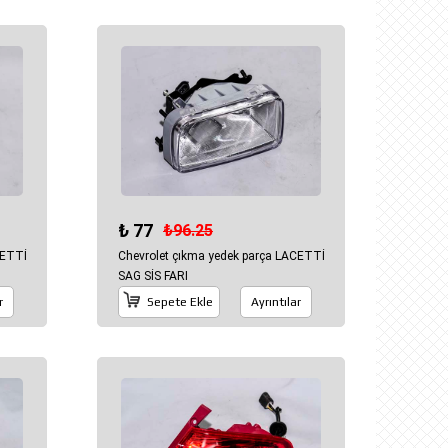
₺ 77
₺96.25
CETTİ
Chevrolet çıkma yedek parça LACETTİ
SAG SİS FARI
r
Sepete Ekle
Ayrıntılar