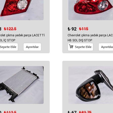
8
₺ 92
₺122.5
₺115
olet çıkma yedek parça LACETTİ
Chevrolet çıkma yedek parça LA
OL İÇ STOP
HB SOL DIŞ STOP
Sepete Ekle
Ayrıntılar
Sepete Ekle
Ayrıntıla
0
₺ 67
₺112.5
₺83.75