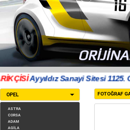
ORİJİNA
ÇİSİ
Ayyıldız Sanayi Sitesi 1125. Ca
FOTOĞRAF GA
OPEL
ASTRA
CORSA
ADAM
AGİLA