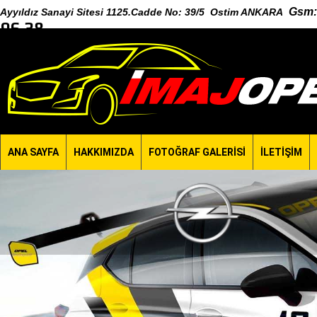
Gsm
:
Ayyıldız Sanayi Sitesi 1125.Cadde No: 39/5 Ostim ANKARA
96 38
ANA SAYFA
HAKKIMIZDA
FOTOĞRAF GALERİSİ
İLETİŞİM