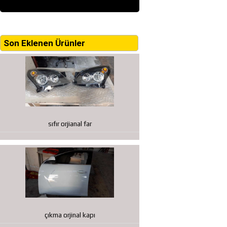
Son Eklenen Ürünler
sıfır orjianal far
çıkma orjinal kapı