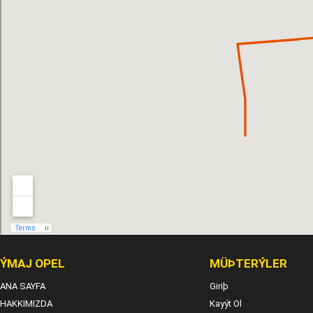
ÝMAJ OPEL
MÜÞTERÝLER
ANA SAYFA
Giriþ
HAKKIMIZDA
Kayýt Ol