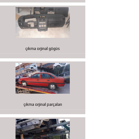
çıkma orjinal gögüs
çıkma orjinal parçaları