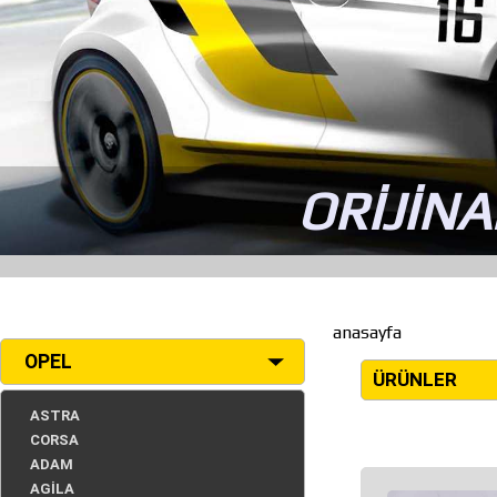
ORİJİNA
anasayfa
OPEL
ÜRÜNLER
ASTRA
CORSA
ADAM
AGİLA