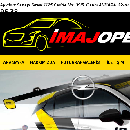
Gsm
:
Ayyıldız Sanayi Sitesi 1125.Cadde No: 39/5 Ostim ANKARA
96 38
ANA SAYFA
HAKKIMIZDA
FOTOĞRAF GALERİSİ
İLETİŞİM