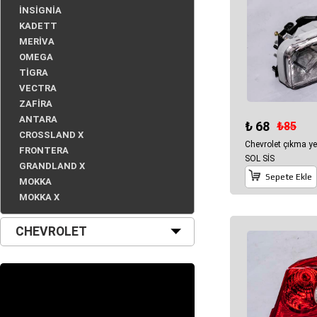
İNSİGNİA
KADETT
MERİVA
OMEGA
TİGRA
VECTRA
ZAFİRA
ANTARA
₺ 68
₺85
CROSSLAND X
Chevrolet çıkma y
FRONTERA
SOL SİS
GRANDLAND X
Sepete Ekle
MOKKA
MOKKA X
CHEVROLET