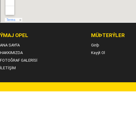
ÝMAJ OPEL
MÜÞTERÝLER
ANA SAYFA
Giriþ
HAKKIMIZDA
Kayýt Ol
FOTOĞRAF GALERİSİ
İLETİŞİM