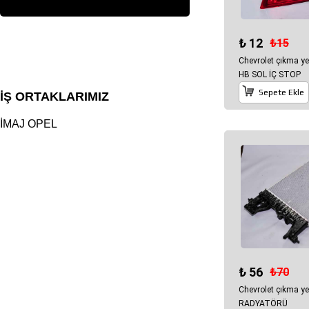
₺ 12
₺15
Chevrolet çıkma y
HB SOL İÇ STOP
Sepete Ekle
İŞ ORTAKLARIMIZ
İMAJ OPEL
₺ 56
₺70
Chevrolet çıkma y
RADYATÖRÜ