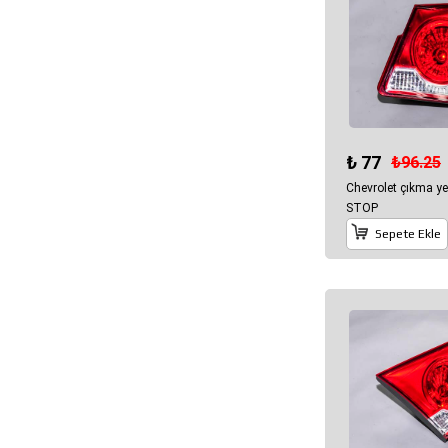
₺ 77
₺96.25
Chevrolet çıkma y
STOP
Sepete Ekle