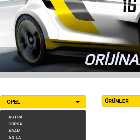
ORİJİNA
ÜRÜNLER
OPEL
ASTRA
CORSA
ADAM
AGİLA