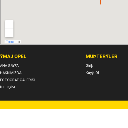
ÝMAJ OPEL
MÜÞTERÝLER
ANA SAYFA
Giriþ
HAKKIMIZDA
Kayýt Ol
FOTOĞRAF GALERİSİ
İLETİŞİM