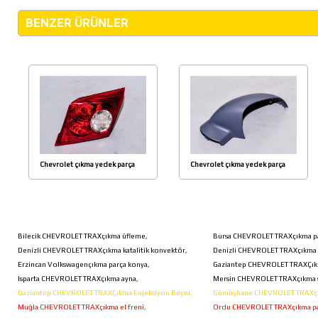
BENZER ÜRÜNLER
Chevrolet çıkma yedek parça
Chevrolet çıkma yedek parça
LACETTİ HB SOL İÇ STOP
CRUZ SOL AYNA KAPAGI
Bilecik CHEVROLET TRAXçıkma üfleme,
Bursa CHEVROLET TRAXçıkma p
Denizli CHEVROLET TRAXçıkma katalitik konvektör,
Denizli CHEVROLET TRAXçıkma p
Erzincan Volkswagençıkma parça konya,
Gaziantep CHEVROLET TRAXÇıkm
Isparta CHEVROLET TRAXçıkma ayna,
Mersin CHEVROLET TRAXçıkma 
Gaziantep CHEVROLET TRAXÇıkma Enjeksiyon Beyni,
Gümüşhane CHEVROLET TRAXçıkm
Muğla CHEVROLET TRAXçıkma el freni,
Ordu CHEVROLET TRAXçıkma par