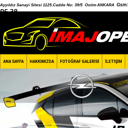
Gsm
:
Ayyıldız Sanayi Sitesi 1125.Cadde No: 39/5 Ostim ANKARA
96 38
ANA SAYFA
HAKKIMIZDA
FOTOĞRAF GALERİSİ
İLETİŞİM