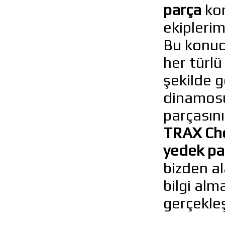
parça
kon
ekiplerim
Bu konuda
her türlü
şekilde g
dinamosu
parçasını
TRAX Ch
yedek pa
bizden ala
bilgi alm
gerçekleş