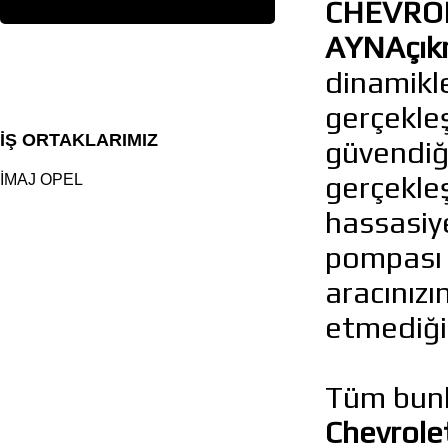
CHEVROL
AYNAçık
dinamikle
gerçekleş
İŞ ORTAKLARIMIZ
güvendiği
gerçekleş
İMAJ OPEL
hassasiye
pompası 
aracınızı
etmediğin
Tüm bunl
Chevrole