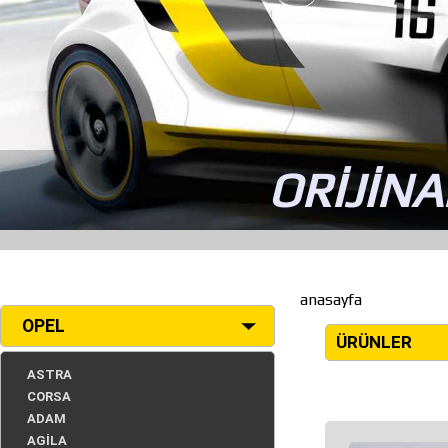
ORİJİNA
anasayfa
OPEL
ÜRÜNLER
ASTRA
CORSA
ADAM
AGİLA