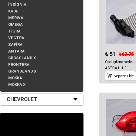
İNSİGNİA
KADETT
MERİVA
OMEGA
TİGRA
VECTRA
ZAFİRA
ANTARA
₺ 51
₺63.75
CROSSLAND X
Opel çıkma yedek
FRONTERA
ASTRA H 1.3
GRANDLAND X
Sepete Ekle
MOKKA
MOKKA X
CHEVROLET