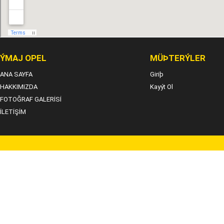
ÝMAJ OPEL
MÜÞTERÝLER
ANA SAYFA
Giriþ
HAKKIMIZDA
Kayýt Ol
FOTOĞRAF GALERİSİ
İLETİŞİM