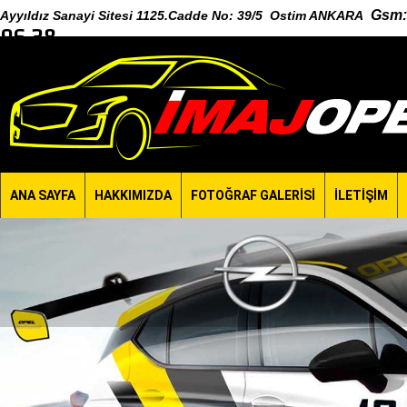
Gsm
:
Ayyıldız Sanayi Sitesi 1125.Cadde No: 39/5 Ostim ANKARA
96 38
ANA SAYFA
HAKKIMIZDA
FOTOĞRAF GALERİSİ
İLETİŞİM