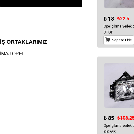
₺ 18
₺22.5
Opel çıkma yedek 
STOP
Sepete Ekle
İŞ ORTAKLARIMIZ
İMAJ OPEL
₺ 85
₺106.2
Opel çıkma yedek 
SİS FARI