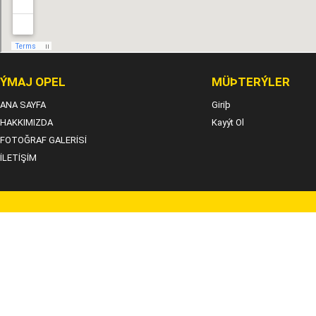
ÝMAJ OPEL
MÜÞTERÝLER
ANA SAYFA
Giriþ
HAKKIMIZDA
Kayýt Ol
FOTOĞRAF GALERİSİ
İLETİŞİM