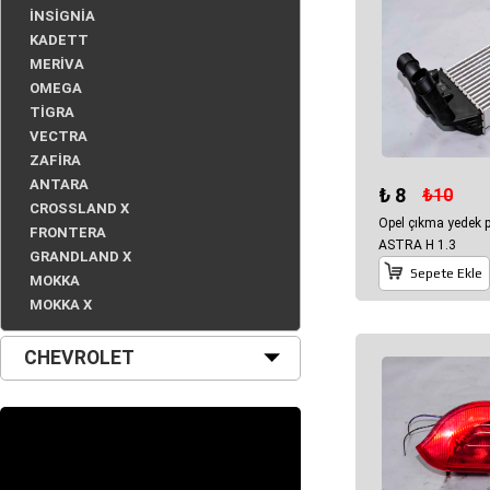
İNSİGNİA
KADETT
MERİVA
OMEGA
TİGRA
VECTRA
ZAFİRA
ANTARA
₺ 8
₺10
CROSSLAND X
Opel çıkma yedek
FRONTERA
ASTRA H 1.3
GRANDLAND X
Sepete Ekle
MOKKA
MOKKA X
CHEVROLET