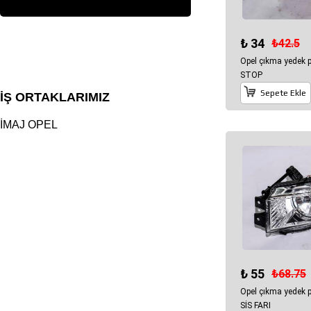
₺ 34
₺42.5
Opel çıkma yedek 
STOP
Sepete Ekle
İŞ ORTAKLARIMIZ
İMAJ OPEL
₺ 55
₺68.75
Opel çıkma yedek 
SİS FARI