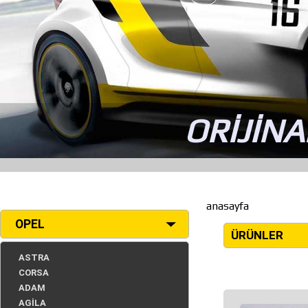
ORİJİNA
anasayfa
OPEL
ÜRÜNLER
ASTRA
CORSA
ADAM
AGİLA