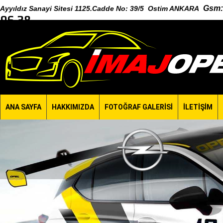
Gsm
:
Ayyıldız Sanayi Sitesi 1125.Cadde No: 39/5 Ostim ANKARA
96 38
ANA SAYFA
HAKKIMIZDA
FOTOĞRAF GALERİSİ
İLETİŞİM