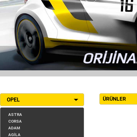
ORİJİNA
ÜRÜNLER
OPEL
ASTRA
CORSA
ADAM
AGİLA