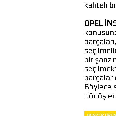
kaliteli b
OPEL İNS
konusund
parçaları
seçilmeli
bir şanzı
seçilmekt
parçalar 
Böylece s
dönüşleri
BENZER ÜRÜ