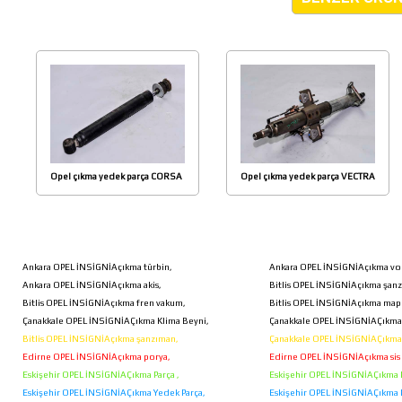
Opel çıkma yedek parça CORSA
Opel çıkma yedek parça VECTRA
B ARKA AMARTİSÖR
C DİREKSİYON KOLONU SÜTUN
Ankara OPEL İNSİGNİAçıkma türbin,
Ankara OPEL İNSİGNİAçıkma vol
Ankara OPEL İNSİGNİAçıkma akis,
Bitlis OPEL İNSİGNİAçıkma şan
Bitlis OPEL İNSİGNİAçıkma fren vakum,
Bitlis OPEL İNSİGNİAçıkma map
Çanakkale OPEL İNSİGNİAÇıkma Klima Beyni,
Çanakkale OPEL İNSİGNİAÇıkma 
Bitlis OPEL İNSİGNİAçıkma şanzıman,
Çanakkale OPEL İNSİGNİAÇıkma 
Edirne OPEL İNSİGNİAçıkma porya,
Edirne OPEL İNSİGNİAçıkma sis 
Eskişehir OPEL İNSİGNİAÇıkma Parça ,
Eskişehir OPEL İNSİGNİAÇıkma Pa
Eskişehir OPEL İNSİGNİAÇıkma Yedek Parça,
Eskişehir OPEL İNSİGNİAÇıkma 