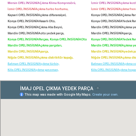
Mersin OPEL İNSİGNİAÇıkma Klima Kompresörü,
İzmir OPEL İNSİGNİAçıkma kızdı
İzmir OPEL İNSİGNİAçıkma turbo hortumu,
İzmir OPEL İNSİGNİAçıkma fren s
Kayseri OPEL İNSİGNİAçıkma difaransiyel,
Konya OPEL İNSİGNİAÇıkma Par
Konya OPEL İNSİGNİAHasarlı Oto,
Konya OPEL İNSİGNİAYedek Par
Konya OPEL İNSİGNİAÇıkma Abs Beyni,
Mardin OPEL İNSİGNİAçıkma ye
Mardin OPEL İNSİGNİAoto yedek parça,
Mardin OPEL İNSİGNİAparça,
Konya OPEL İNSİGNİAParçası, Konya OPEL İNSİGNİAOto
Konya OPEL İNSİGNİAYedek Par
Hurda,
Mardin OPEL İNSİGNİAçıkma parçaları,
Mardin OPEL İNSİGNİAçıkma ye
Mardin OPEL İNSİGNİAparça,
Mardin OPEL İNSİGNİAyedek pa
Niğde OPEL İNSİGNİAçıkma distribitör kapağı,
Niğde OPEL İNSİGNİAçıkma dist
Batman OPEL İNSİGNİAçıkma türbin,
Batman OPEL İNSİGNİAçıkma vo
Kilis OPEL İNSİGNİAçıkma şanzıman,
Kilis OPEL İNSİGNİAçıkma hopar