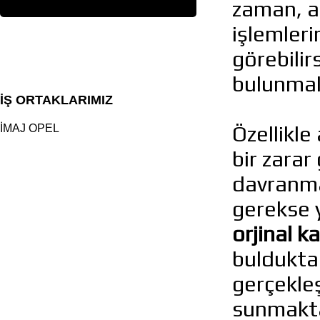
zaman, ak
işlemleri
görebilir
bulunmak
İŞ ORTAKLARIMIZ
Özellikle
İMAJ OPEL
bir zarar
davranma
gerekse 
orjinal 
bulduktan
gerçekleş
sunmaktad