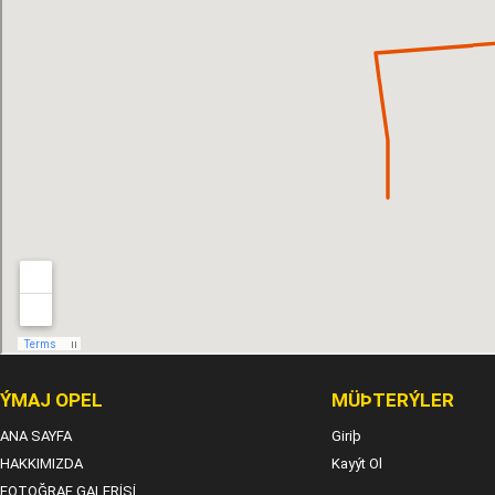
ÝMAJ OPEL
MÜÞTERÝLER
ANA SAYFA
Giriþ
HAKKIMIZDA
Kayýt Ol
FOTOĞRAF GALERİSİ