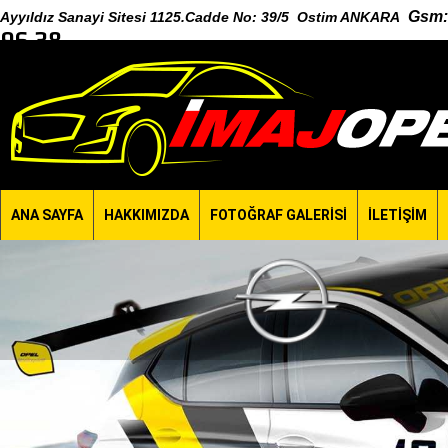
Gsm
:
Ayyıldız Sanayi Sitesi 1125.Cadde No: 39/5 Ostim ANKARA
96 38
ANA SAYFA
HAKKIMIZDA
FOTOĞRAF GALERİSİ
İLETİŞİM