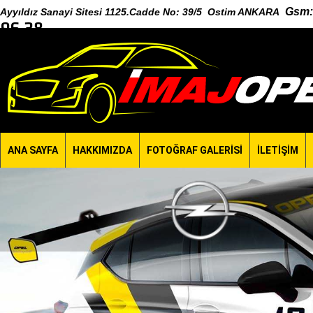
Gsm
:
Ayyıldız Sanayi Sitesi 1125.Cadde No: 39/5 Ostim ANKARA
96 38
ANA SAYFA
HAKKIMIZDA
FOTOĞRAF GALERİSİ
İLETİŞİM