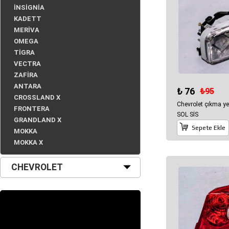
İNSİGNİA
KADETT
MERİVA
OMEGA
TİGRA
VECTRA
ZAFİRA
ANTARA
₺ 76
₺95
CROSSLAND X
Chevrolet çıkma y
FRONTERA
SOL SİS
GRANDLAND X
Sepete Ekle
MOKKA
MOKKA X
CHEVROLET