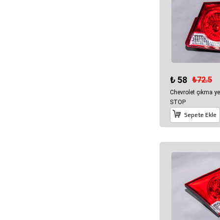
₺ 58
₺72.5
Chevrolet çıkma y
STOP
Sepete Ekle