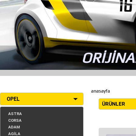
ORİJİNA
anasayfa
OPEL
ÜRÜNLER
ASTRA
CORSA
ADAM
AGİLA