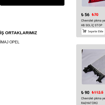
₺ 56
₺70
Chevrolet çıkma y
HB SOL İÇ STOP
Sepete Ekle
İŞ ORTAKLARIMIZ
İMAJ OPEL
₺ 90
₺112.5
Chevrolet çıkma y
RADYATÖRÜ