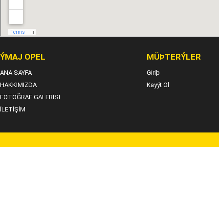
ÝMAJ OPEL
MÜÞTERÝLER
ANA SAYFA
Giriþ
HAKKIMIZDA
Kayýt Ol
FOTOĞRAF GALERİSİ
İLETİŞİM